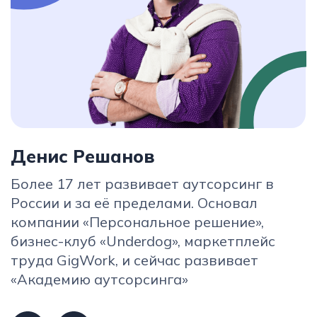
Ассоциация
аутсорсеров
Академия
аутсорсинга
Бизнес-клуб
Конференции
GigWork
Инвестфонд
«Аутсорсинг Evolution» © 2007 - 2025
Политика конфиденциальности
Сайт сделан в
OUT.agency
ООО "Андердог" ИНН: