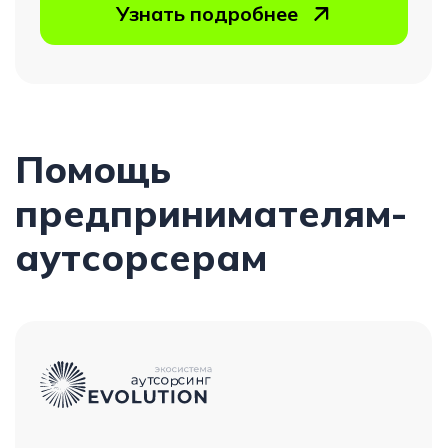
14 дек
Академия аутсорсинга
Победители премии франшиз
БИБОС-2024
Узнать подробнее