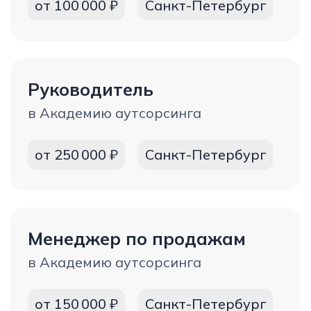
Денис Решанов
Более 17 лет развивает аутсорсинг в
России и за её пределами. Основал
компании «Персональное решение»,
бизнес-клуб «Underdog», маркетплейс
труда GigWork, и сейчас развивает
«Академию аутсорсинга»
Автор книг
«Грузчик»
и
«Аутсорсинг персонала
для Самоваров»