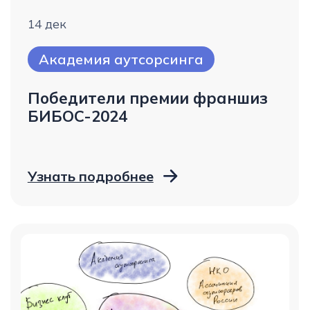
кадров
Узнать подробнее
Присоединяйтесь
к команде, которая
меняет рынок труда
в лучшую сторону
Смотреть все вакансии
Главный бухгалтер
в GigWork