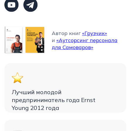
7805798138 198217, г. Санкт-
Петербург, ул.Танкиста
Хрустицкого, дом 106, кв. 14
email:
info@outsourcingeducation.ru