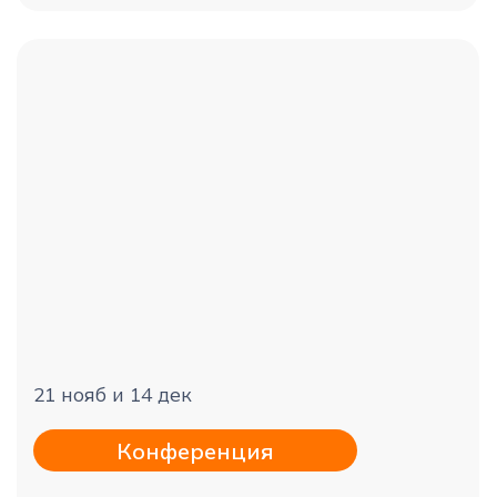
Менеджер по продажам
в Академию аутсорсинга
от 150 000 ₽
Санкт-Петербург
Ведущий менеджер по
продажам
в Трудолов
от 200 000 ₽
Санкт-Петербург
Менеджер по развитию
партнеров