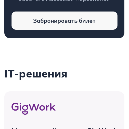
Маркетплейс труда GigWork
Экосистема для аутсорсеров,
которая делает работу с линейным
персоналом современной,
безопасной и быстрой.
Узнать подробнее
Обучение
аутсорсингу