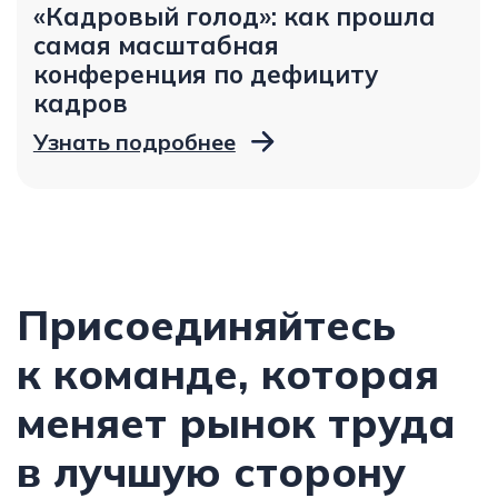
в GigWork
от 100 000 ₽
Санкт-Петербург
Мы всегда в поиске
хороших людей. Даже если
нет нужной вакансии,
оставьте резюме —
мы обязательно свяжемся
Отправить резюме